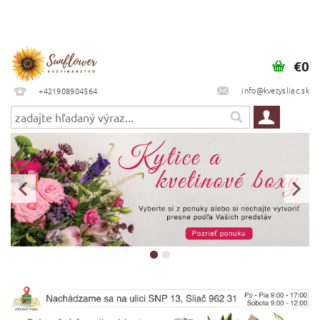
€0
info@kvetysliac.sk
+421908904564