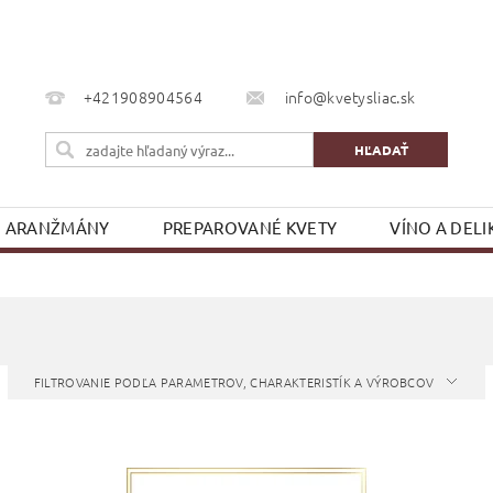
+421908904564
info@kvetysliac.sk
ARANŽMÁNY
PREPAROVANÉ KVETY
VÍNO A DELI
KONTAKTY
FILTROVANIE PODĽA PARAMETROV, CHARAKTERISTÍK A VÝROBCOV