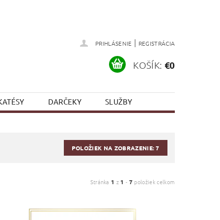
|
PRIHLÁSENIE
REGISTRÁCIA
KOŠÍK:
€0
KATÉSY
DARČEKY
SLUŽBY
POLOŽIEK NA ZOBRAZENIE:
7
Stránka
1
z
1
-
7
položiek celkom