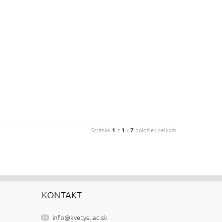
Stránka
1
z
1
-
7
položiek celkom
KONTAKT
info
@
kvetysliac.sk