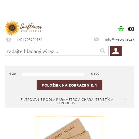
€0
info@kvetysliac.sk
+421908904564
€
20
€
100
POLOŽIEK NA ZOBRAZENIE:
1
FILTROVANIE PODĽA PARAMETROV, CHARAKTERISTÍK A
VÝROBCOV