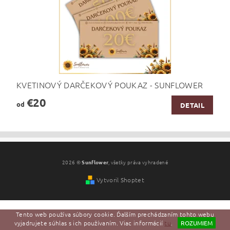
KVETINOVÝ DARČEKOVÝ POUKAZ - SUNFLOWER
€20
od
DETAIL
2026 ©
Sunflower
, všetky práva vyhradené
Vytvoril Shoptet
Tento web používa súbory cookie. Ďalším prechádzaním tohto webu
vyjadrujete súhlas s ich používaním. Viac informácií
tu
.
ROZUMIEM