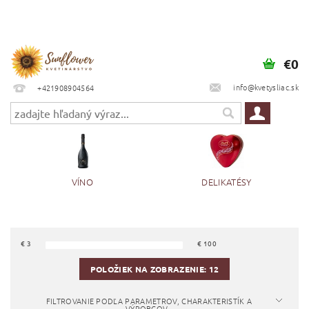
€0
info@kvetysliac.sk
+421908904564
VÍNO
DELIKATÉSY
€
3
€
100
POLOŽIEK NA ZOBRAZENIE:
12
FILTROVANIE PODĽA PARAMETROV, CHARAKTERISTÍK A
VÝROBCOV