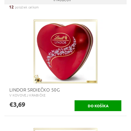
12
položiek celkom
LINDOR SRDIEČKO 50G
V KOVOVEJ KRABIČKE
€3,69