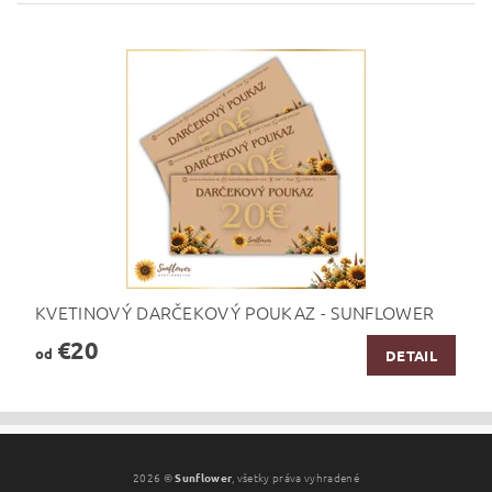
KVETINOVÝ DARČEKOVÝ POUKAZ - SUNFLOWER
€20
od
DETAIL
2026 ©
Sunflower
, všetky práva vyhradené