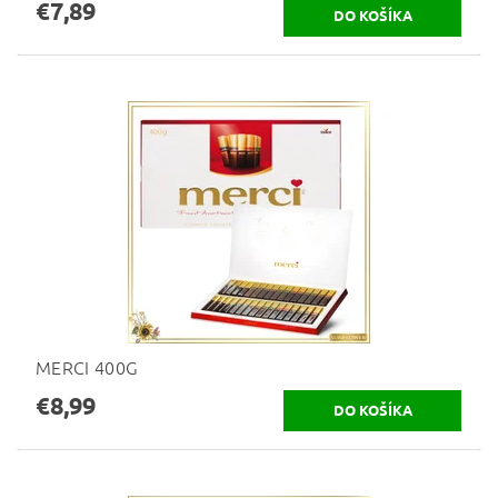
€7,89
MERCI 400G
€8,99