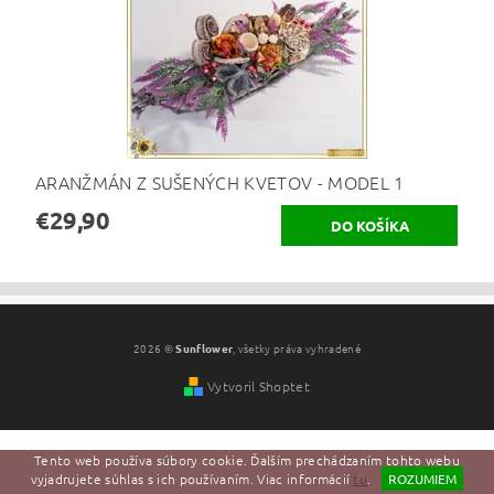
ARANŽMÁN Z SUŠENÝCH KVETOV - MODEL 1
€29,90
2026 ©
Sunflower
, všetky práva vyhradené
Vytvoril Shoptet
Tento web používa súbory cookie. Ďalším prechádzaním tohto webu
vyjadrujete súhlas s ich používaním. Viac informácií
tu
.
ROZUMIEM