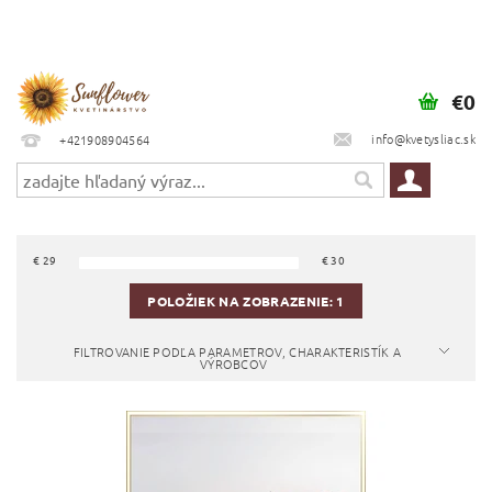
€0
info@kvetysliac.sk
+421908904564
€
29
€
30
POLOŽIEK NA ZOBRAZENIE:
1
FILTROVANIE PODĽA PARAMETROV, CHARAKTERISTÍK A
VÝROBCOV