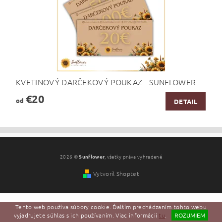
KVETINOVÝ DARČEKOVÝ POUKAZ - SUNFLOWER
€20
od
DETAIL
2026 ©
Sunflower
, všetky práva vyhradené
Vytvoril Shoptet
Tento web používa súbory cookie. Ďalším prechádzaním tohto webu
vyjadrujete súhlas s ich používaním. Viac informácií
tu
.
ROZUMIEM