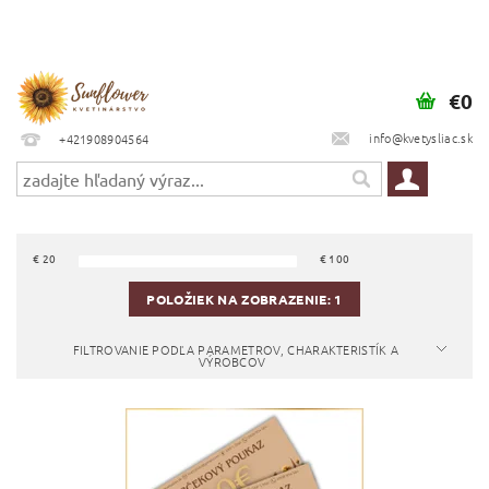
€0
info@kvetysliac.sk
+421908904564
€
20
€
100
POLOŽIEK NA ZOBRAZENIE:
1
FILTROVANIE PODĽA PARAMETROV, CHARAKTERISTÍK A
VÝROBCOV