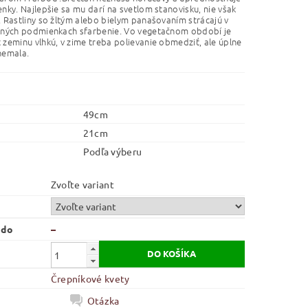
nky. Najlepšie sa mu darí na svetlom stanovisku, nie však
 Rastliny so žltým alebo bielym panašovaním strácajú v
lných podmienkach sfarbenie. Vo vegetačnom období je
zeminu vlhkú, v zime treba polievanie obmedziť, ale úplne
nemala.
49cm
21cm
Podľa výberu
Zvoľte variant
 do
–
Črepníkové kvety
Otázka