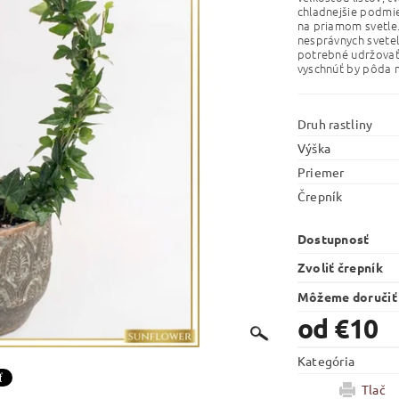
chladnejšie podmie
na priamom svetle.
nesprávnych svete
potrebné udržovať 
vyschnúť by pôda 
Druh rastliny
Výška
Priemer
Črepník
Dostupnosť
Zvoliť črepník
Môžeme doručiť
od €10
Kategória
Tlač