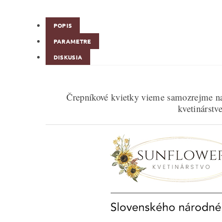
POPIS
PARAMETRE
DISKUSIA
Črepníkové kvietky vieme samozrejme na
kvetinárst