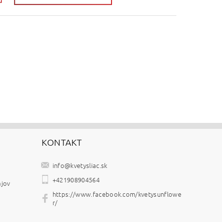
KONTAKT
info
@
kvetysliac.sk
+421908904564
ajov
https://www.facebook.com/kvetysunflowe
r/