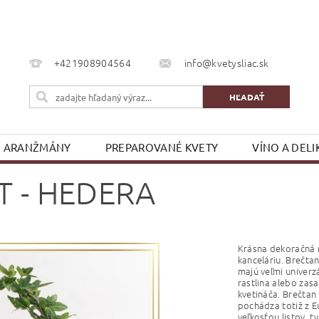
+421908904564
info@kvetysliac.sk
ARANŽMÁNY
PREPAROVANÉ KVETY
VÍNO A DELI
KONTAKTY
T - HEDERA
Krásna dekoračná r
kanceláriu. Brečtan
majú veľmi univerz
rastlina alebo zasa
kvetináča. Brečtan
pochádza totiž z Eu
veľkosťou listov, 