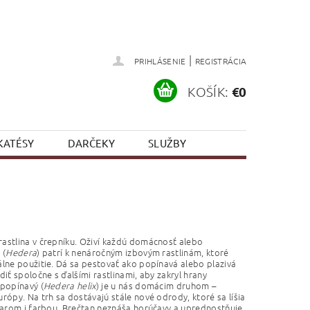
|
PRIHLÁSENIE
REGISTRÁCIA
KOŠÍK:
€0
KATÉSY
DARČEKY
SLUŽBY
astlina v črepníku. Oživí každú domácnosť alebo
 (
Hedera
) patrí k nenáročným izbovým rastlinám, ktoré
álne použitie. Dá sa pestovať ako popínavá alebo plazivá
diť spoločne s ďalšími rastlinami, aby zakryl hrany
 popínavý (
Hedera helix
) je u nás domácim druhom –
rópy. Na trh sa dostávajú stále nové odrody, ktoré sa líšia
tvarom i farbou .Brečtan neznáša horúčavy a uprednostňuje