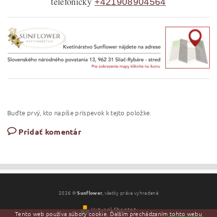
telefonicky
+421908904564
Buďte prvý, kto napíše príspevok k tejto položke.
Pridať komentár
2026 ©
Sunflower
, všetky práva vyhradené
Vytvoril Shoptet
Tento web používa súbory cookie. Ďalším prechádzaním tohto webu