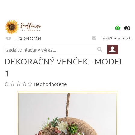
€0
info@kvetysliac.sk
+421908904564
DEKORAČNÝ VENČEK - MODEL
1
Neohodnotené