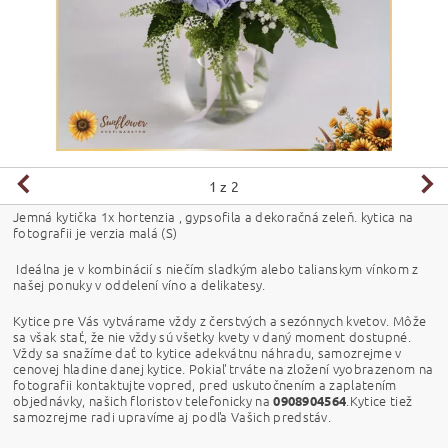
1
z 2
Jemná kytička 1x hortenzia , gypsofila a dekoračná zeleň. kytica na
fotografii je verzia malá (S)
Ideálna je v kombinácií s niečím sladkým alebo talianskym vínkom z
našej ponuky v oddelení víno a delikatesy.
Kytice pre Vás vytvárame vždy z čerstvých a sezónnych kvetov. Môže
sa však stať, že nie vždy sú všetky kvety v daný moment dostupné.
Vždy sa snažíme dať to kytice adekvátnu náhradu, samozrejme v
cenovej hladine danej kytice. Pokiaľ trváte na zložení vyobrazenom na
fotografii kontaktujte vopred, pred uskutočnením a zaplatením
objednávky, našich floristov telefonicky na
.Kytice tiež
0908904564
samozrejme radi upravíme aj podľa Vašich predstáv.