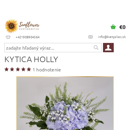
€0
info@kvetysliac.sk
+421908904564
KYTICA HOLLY
1 hodnotenie