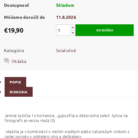
Dostupnosť
Skladom
Môžeme doručiť do
11.8.2026
€19,90
Kategória
Sviatočné
Otázka
POPIS
DISKUSIA
Jemná kytička 1x hortenzia , gypsofila a dekoračná zeleň. kytica na
fotografii je verzia malá (S)
Ideálna je v kombinácií s niečím sladkým alebo talianskym vínkom z
našej ponuky v oddelení víno a delikatesy.