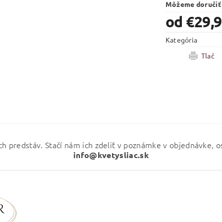
Môžeme doručiť
od €29,
Kategória
Tlač
ch predstáv. Stačí nám ich zdeliť v poznámke v objednávke, 
info@kvetysliac.sk