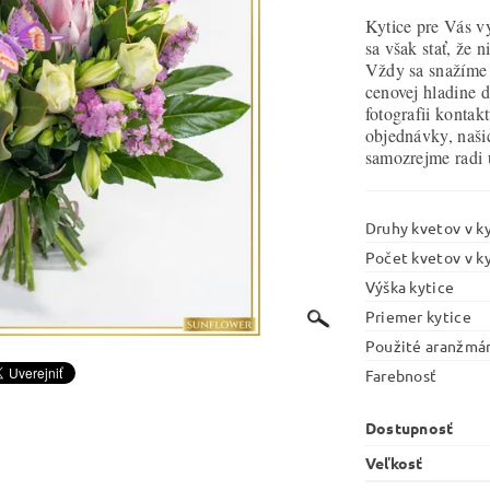
Kytice pre Vás v
sa však stať, že
Vždy sa snažíme 
cenovej hladine d
fotografii kontak
objednávky, našic
samozrejme radi 
Druhy kvetov v ky
Počet kvetov v ky
Výška kytice
Priemer kytice
Použité aranžmá
Farebnosť
Dostupnosť
Veľkosť