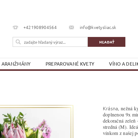
+421908904564
info@kvetysliac.sk
ARANŽMÁNY
PREPAROVANÉ KVETY
VÍNO A DELI
KONTAKTY
Krásna,
nežná ky
doplnenou 9x mini
dekoračná zeleň +
stredná (M).
Ideá
vínkom z našej p