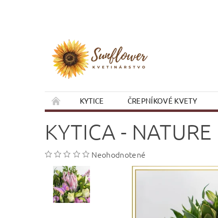
KYTICE
ČREPNÍKOVÉ KVETY
VIANOCE
OBCHODNÉ PODMIENKY
KYTICA - NATURE
Neohodnotené