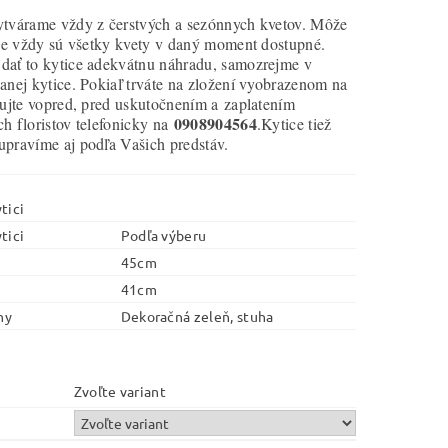
ytvárame vždy z čerstvých a sezónnych kvetov. Môže
 nie vždy sú všetky kvety v daný moment dostupné.
dať to kytice adekvátnu náhradu, samozrejme v
anej kytice. Pokiaľ trváte na zložení vyobrazenom na
tujte vopred, pred uskutočnením a zaplatením
0908904564
h floristov telefonicky na
.Kytice tiež
upravíme aj podľa Vašich predstáv.
tici
tici
Podľa výberu
45cm
41cm
ny
Dekoračná zeleň, stuha
Zvoľte variant