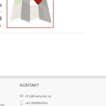
KONTAKT
info
@
kvetysliac.sk
+421908904564
ajov