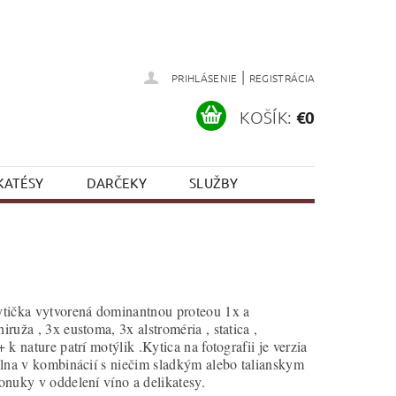
|
PRIHLÁSENIE
REGISTRÁCIA
KOŠÍK:
€0
KATÉSY
DARČEKY
SLUŽBY
tička vytvorená dominantnou proteou 1x a
ruža , 3x eustoma, 3x alstroméria , statica ,
 k nature patrí motýlik .Kytica na fotografii je verzia
lna v kombinácií s niečim sladkým alebo talianskym
onuky v oddelení víno a delikatesy.