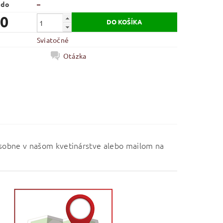
 do
–
90
Sviatočné
Otázka
osobne v našom kvetinárstve alebo mailom na