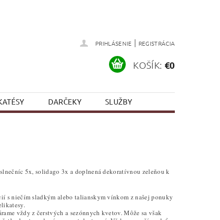
|
PRIHLÁSENIE
REGISTRÁCIA
KOŠÍK:
€0
KATÉSY
DARČEKY
SLUŽBY
 slnečníc 5x, solidago 3x a doplnená dekoratívnou zeleňou k
ií s niečím sladkým alebo talianskym vínkom z našej ponuky
likatesy.
árame vždy z čerstvých a sezónnych kvetov. Môže sa však