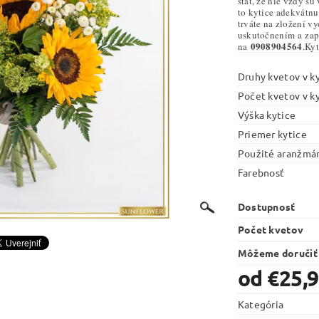
stať, že nie vždy s
to kytice adekvátnu
trváte na zložení v
uskutočnením a zapl
0908904564
na
.Ky
Druhy kvetov v ky
Počet kvetov v ky
Výška kytice
Priemer kytice
Použité aranžmá
Farebnosť
Dostupnosť
Počet kvetov
Môžeme doručiť
od €25,
Kategória