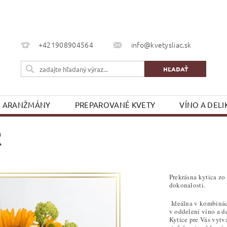
+421908904564
info@kvetysliac.sk
ARANŽMÁNY
PREPAROVANÉ KVETY
VÍNO A DELI
KONTAKTY
R
Prekrásna kytica zo
dokonalosti.
Ideálna v kombinác
v oddelení víno a de
Kytice pre Vás vytv