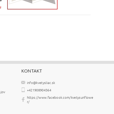
KONTAKT
info
@
kvetysliac.sk
+421908904564
ajov
https://www.facebook.com/kvetysunflowe
r/