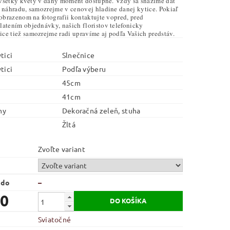
ú všetky kvety v daný moment dostupné. Vždy sa snažíme dať
 náhradu, samozrejme v cenovej hladine danej kytice. Pokiaľ
yobrazenom na fotografii kontaktujte vopred, pred
atením objednávky, našich floristov telefonicky
tice tiež samozrejme radi upravíme aj podľa Vašich predstáv.
tici
Slnečnice
tici
Podľa výberu
45cm
41cm
ny
Dekoračná zeleň, stuha
Žltá
Zvoľte variant
 do
–
90
Sviatočné