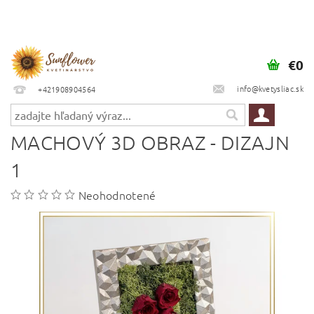
€0
info@kvetysliac.sk
+421908904564
MACHOVÝ 3D OBRAZ - DIZAJN
1
Neohodnotené